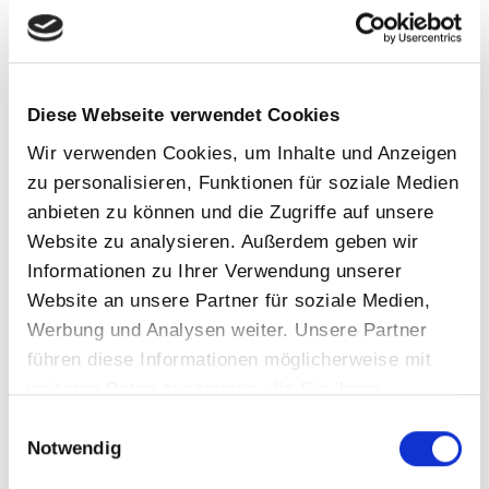
Event
Filtertechnik
Gewinner Ebay Award
Diese Webseite verwendet Cookies
Girlsday
Wir verwenden Cookies, um Inhalte und Anzeigen
Infrarot
zu personalisieren, Funktionen für soziale Medien
anbieten zu können und die Zugriffe auf unsere
Sauna
Website zu analysieren. Außerdem geben wir
Schwimmbad
Informationen zu Ihrer Verwendung unserer
Schwimmteich
Website an unsere Partner für soziale Medien,
Tipps&Ticks
Werbung und Analysen weiter. Unsere Partner
führen diese Informationen möglicherweise mit
Trends
weiteren Daten zusammen, die Sie ihnen
Wartung
bereitgestellt haben oder die sie im Rahmen Ihrer
Einwilligungsauswahl
Whirlpool
Nutzung der Dienste gesammelt haben.
Notwendig