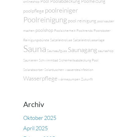
Pool
Poolabdeckung
Poolheizung
onlineshop
poolreiniger
poolpflege
Poolreinigung
pool reinigung
pool sauber
poolshop
machen
Poolsicherheit
Pooltrends
Pooroboter
Reinigungsbürste
Salzelektrolyse
Salzelektrolyseanlage
Sauna
Saunagang
Saunaaufguss
saunashop
Saunieren
Schwimmbad
Sicherheitsabdeckung Pool
Solarabsorber
Solarduschen
wasserdesinfektion
Wasserpflege
wärmepumpen
Zukunft
Archiv
Oktober 2025
April 2025