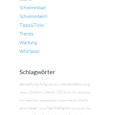
Schwimmbad
Schwimmteich
Tipps&Ticks
Trends
Wartung
Whirlpool
Schlagwörter
abkuehlung
Aufguss
beckenbeheizung
bayrol
Dolphin Liberty 200
dolphin
Eimer-Schwalldusche
klares
einwintern Pool
esta poolshop
Infrarot
Kescher
poolwasser
Nachhaltigkeit
Lehre
Novacomet
Oku