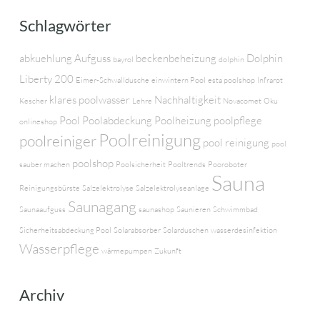
Schlagwörter
abkuehlung
Aufguss
beckenbeheizung
Dolphin
bayrol
dolphin
Liberty 200
Eimer-Schwalldusche
einwintern Pool
esta poolshop
Infrarot
klares poolwasser
Nachhaltigkeit
Kescher
Lehre
Novacomet
Oku
Pool
Poolabdeckung
Poolheizung
poolpflege
onlineshop
Poolreinigung
poolreiniger
pool reinigung
pool
poolshop
sauber machen
Poolsicherheit
Pooltrends
Pooroboter
Sauna
Reinigungsbürste
Salzelektrolyse
Salzelektrolyseanlage
Saunagang
Saunaaufguss
saunashop
Saunieren
Schwimmbad
Sicherheitsabdeckung Pool
Solarabsorber
Solarduschen
wasserdesinfektion
Wasserpflege
wärmepumpen
Zukunft
Archiv