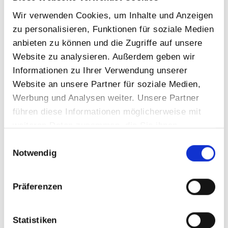
Wir verwenden Cookies, um Inhalte und Anzeigen
zu personalisieren, Funktionen für soziale Medien
anbieten zu können und die Zugriffe auf unsere
Website zu analysieren. Außerdem geben wir
Informationen zu Ihrer Verwendung unserer
Website an unsere Partner für soziale Medien,
Werbung und Analysen weiter. Unsere Partner
führen diese Informationen möglicherweise mit
Mitarbeiterstimme
weiteren Daten zusammen, die Sie ihnen
bereitgestellt haben oder die sie im Rahmen Ihrer
Einwilligungsauswahl
Nutzung der Dienste gesammelt haben.
Notwendig
Mit einem Schwimmbad oder Whirlpool ist es
wie mit einem Auto: Fachmännische Pflege und
Präferenzen
Wartung hilft nicht nur Schäden frühzeitig zu
erkennen und zu vermeiden, sondern trägt
Statistiken
auch zu einer längeren Lebensdauer bei.