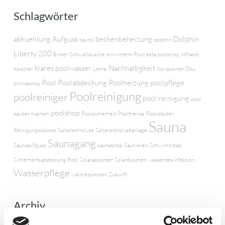
Schlagwörter
abkuehlung
Aufguss
beckenbeheizung
Dolphin
bayrol
dolphin
Liberty 200
Eimer-Schwalldusche
einwintern Pool
esta poolshop
Infrarot
klares poolwasser
Nachhaltigkeit
Kescher
Lehre
Novacomet
Oku
Pool
Poolabdeckung
Poolheizung
poolpflege
onlineshop
Poolreinigung
poolreiniger
pool reinigung
pool
poolshop
sauber machen
Poolsicherheit
Pooltrends
Pooroboter
Sauna
Reinigungsbürste
Salzelektrolyse
Salzelektrolyseanlage
Saunagang
Saunaaufguss
saunashop
Saunieren
Schwimmbad
Sicherheitsabdeckung Pool
Solarabsorber
Solarduschen
wasserdesinfektion
Wasserpflege
wärmepumpen
Zukunft
Archiv