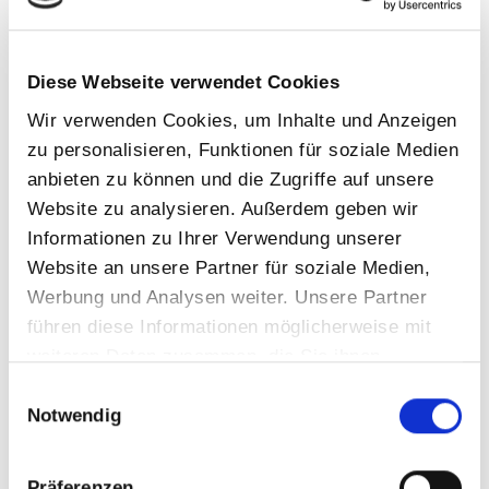
Oktober 2025
April 2025
Februar 2025
Diese Webseite verwendet Cookies
Dezember 2024
Wir verwenden Cookies, um Inhalte und Anzeigen
zu personalisieren, Funktionen für soziale Medien
Februar 2024
anbieten zu können und die Zugriffe auf unsere
Januar 2024
Website zu analysieren. Außerdem geben wir
November 2023
Informationen zu Ihrer Verwendung unserer
September 2023
Website an unsere Partner für soziale Medien,
Werbung und Analysen weiter. Unsere Partner
Juli 2023
führen diese Informationen möglicherweise mit
Juni 2023
weiteren Daten zusammen, die Sie ihnen
Mai 2023
bereitgestellt haben oder die sie im Rahmen Ihrer
Einwilligungsauswahl
April 2023
Nutzung der Dienste gesammelt haben.
Notwendig
März 2023
Februar 2023
Präferenzen