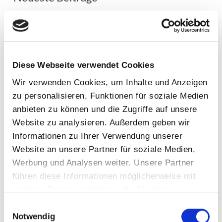
Mit dem 3D Sauna-Konfigurator von Tylö zur
Traumsauna
Girls’Day im Esta Poolshop – Ein Tag voller
Einblicke, Inspiration und Teamgeist
Diese Webseite verwendet Cookies
novacomet ATLAS Pooldeck: Die perfekte
Wir verwenden Cookies, um Inhalte und Anzeigen
Lösung für Ihren Pool
zu personalisieren, Funktionen für soziale Medien
Erfolg auf dem eBay-Marktplatz
anbieten zu können und die Zugriffe auf unsere
Eine Valentinstags-Überraschung
Website zu analysieren. Außerdem geben wir
Informationen zu Ihrer Verwendung unserer
Website an unsere Partner für soziale Medien,
Kategorien
Werbung und Analysen weiter. Unsere Partner
Allgemein
führen diese Informationen möglicherweise mit
weiteren Daten zusammen, die Sie ihnen
Event
bereitgestellt haben oder die sie im Rahmen Ihrer
Einwilligungsauswahl
Filtertechnik
Nutzung der Dienste gesammelt haben.
Notwendig