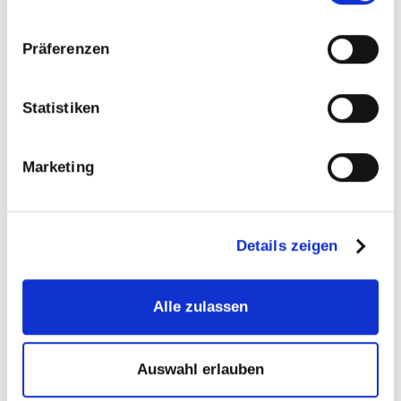
Gewinner Ebay Award
Girlsday
Präferenzen
Infrarot
Sauna
Statistiken
Schwimmbad
Schwimmteich
Marketing
Tipps&Ticks
Trends
Details zeigen
Wartung
Whirlpool
Alle zulassen
Schlagwörter
Auswahl erlauben
abkuehlung
Aufguss
beckenbeheizung
Dolphin
bayrol
dolphin