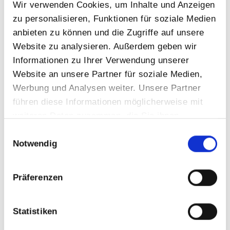
Wir verwenden Cookies, um Inhalte und Anzeigen
zu personalisieren, Funktionen für soziale Medien
anbieten zu können und die Zugriffe auf unsere
Website zu analysieren. Außerdem geben wir
Informationen zu Ihrer Verwendung unserer
Website an unsere Partner für soziale Medien,
Werbung und Analysen weiter. Unsere Partner
führen diese Informationen möglicherweise mit
weiteren Daten zusammen, die Sie ihnen
Neu: Der Elektronische Pooltester PoolLab 2.0
bereitgestellt haben oder die sie im Rahmen Ihrer
Einwilligungsauswahl
Nutzung der Dienste gesammelt haben.
Notwendig
Präferenzen
Statistiken