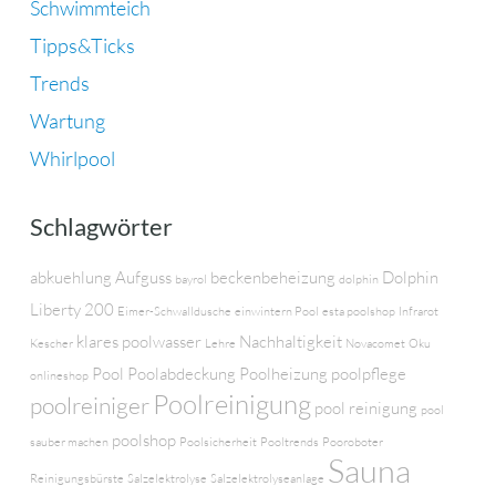
Schwimmteich
Tipps&Ticks
Trends
Wartung
Whirlpool
Schlagwörter
abkuehlung
Aufguss
beckenbeheizung
Dolphin
bayrol
dolphin
Liberty 200
Eimer-Schwalldusche
einwintern Pool
esta poolshop
Infrarot
klares poolwasser
Nachhaltigkeit
Kescher
Lehre
Novacomet
Oku
Pool
Poolabdeckung
Poolheizung
poolpflege
onlineshop
Poolreinigung
poolreiniger
pool reinigung
pool
poolshop
sauber machen
Poolsicherheit
Pooltrends
Pooroboter
Sauna
Reinigungsbürste
Salzelektrolyse
Salzelektrolyseanlage