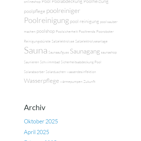
Pool
Poolabdeckung
Poolheizung
onlineshop
poolreiniger
poolpflege
Poolreinigung
pool reinigung
pool sauber
poolshop
machen
Poolsicherheit
Pooltrends
Pooroboter
Reinigungsbürste
Salzelektrolyse
Salzelektrolyseanlage
Sauna
Saunagang
Saunaaufguss
saunashop
Saunieren
Schwimmbad
Sicherheitsabdeckung Pool
Solarabsorber
Solarduschen
wasserdesinfektion
Wasserpflege
wärmepumpen
Zukunft
Archiv
Oktober 2025
April 2025