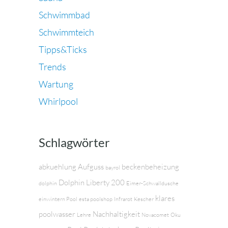
Schwimmbad
Schwimmteich
Tipps&Ticks
Trends
Wartung
Whirlpool
Schlagwörter
abkuehlung
Aufguss
beckenbeheizung
bayrol
Dolphin Liberty 200
dolphin
Eimer-Schwalldusche
klares
einwintern Pool
esta poolshop
Infrarot
Kescher
poolwasser
Nachhaltigkeit
Lehre
Novacomet
Oku