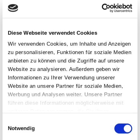
Event
Filtertechnik
Gewinner Ebay Award
Diese Webseite verwendet Cookies
Girlsday
Wir verwenden Cookies, um Inhalte und Anzeigen
Infrarot
zu personalisieren, Funktionen für soziale Medien
anbieten zu können und die Zugriffe auf unsere
Sauna
Website zu analysieren. Außerdem geben wir
Schwimmbad
Informationen zu Ihrer Verwendung unserer
Schwimmteich
Website an unsere Partner für soziale Medien,
Tipps&Ticks
Werbung und Analysen weiter. Unsere Partner
führen diese Informationen möglicherweise mit
Trends
weiteren Daten zusammen, die Sie ihnen
Wartung
bereitgestellt haben oder die sie im Rahmen Ihrer
Einwilligungsauswahl
Whirlpool
Nutzung der Dienste gesammelt haben.
Notwendig