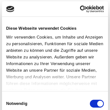
Allgemein
Event
Filtertechnik
Diese Webseite verwendet Cookies
Gewinner Ebay Award
Wir verwenden Cookies, um Inhalte und Anzeigen
Girlsday
zu personalisieren, Funktionen für soziale Medien
Infrarot
anbieten zu können und die Zugriffe auf unsere
Sauna
Website zu analysieren. Außerdem geben wir
Schwimmbad
Informationen zu Ihrer Verwendung unserer
Website an unsere Partner für soziale Medien,
Schwimmteich
Werbung und Analysen weiter. Unsere Partner
Tipps&Ticks
führen diese Informationen möglicherweise mit
Trends
weiteren Daten zusammen, die Sie ihnen
Wartung
bereitgestellt haben oder die sie im Rahmen Ihrer
Einwilligungsauswahl
Nutzung der Dienste gesammelt haben.
Notwendig
Whirlpool