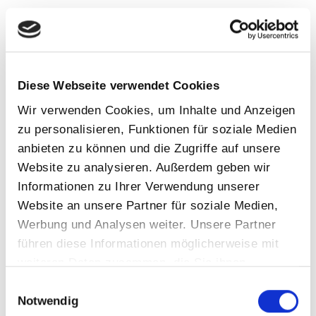
Allgemein
Event
Filtertechnik
Diese Webseite verwendet Cookies
Gewinner Ebay Award
Wir verwenden Cookies, um Inhalte und Anzeigen
Girlsday
zu personalisieren, Funktionen für soziale Medien
Infrarot
anbieten zu können und die Zugriffe auf unsere
Sauna
Website zu analysieren. Außerdem geben wir
Informationen zu Ihrer Verwendung unserer
Schwimmbad
Website an unsere Partner für soziale Medien,
Schwimmteich
Werbung und Analysen weiter. Unsere Partner
Tipps&Ticks
führen diese Informationen möglicherweise mit
Trends
weiteren Daten zusammen, die Sie ihnen
bereitgestellt haben oder die sie im Rahmen Ihrer
Wartung
Einwilligungsauswahl
Nutzung der Dienste gesammelt haben.
Notwendig
Whirlpool