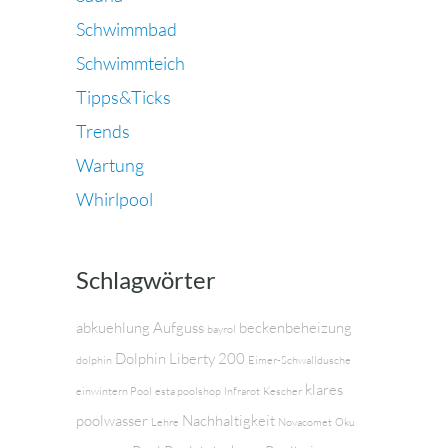
Schwimmbad
Schwimmteich
Tipps&Ticks
Trends
Wartung
Whirlpool
Schlagwörter
abkuehlung
Aufguss
beckenbeheizung
bayrol
Dolphin Liberty 200
dolphin
Eimer-Schwalldusche
klares
einwintern Pool
esta poolshop
Infrarot
Kescher
poolwasser
Nachhaltigkeit
Lehre
Novacomet
Oku