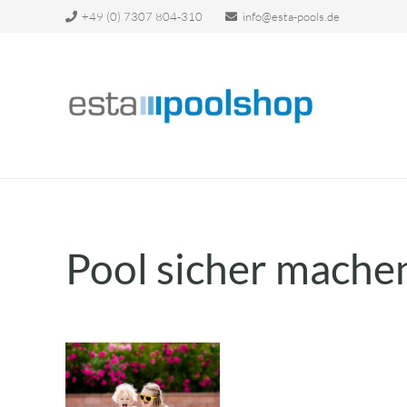
+49 (0) 7307 804-310
info@esta-pools.de
Pool sicher mache