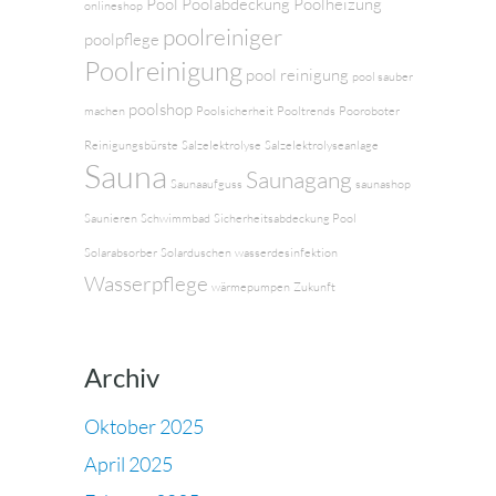
Pool
Poolabdeckung
Poolheizung
onlineshop
poolreiniger
poolpflege
Poolreinigung
pool reinigung
pool sauber
poolshop
machen
Poolsicherheit
Pooltrends
Pooroboter
Reinigungsbürste
Salzelektrolyse
Salzelektrolyseanlage
Sauna
Saunagang
Saunaaufguss
saunashop
Saunieren
Schwimmbad
Sicherheitsabdeckung Pool
Solarabsorber
Solarduschen
wasserdesinfektion
Wasserpflege
wärmepumpen
Zukunft
Archiv
Oktober 2025
April 2025