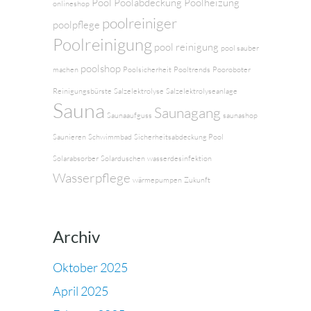
Pool
Poolabdeckung
Poolheizung
onlineshop
poolreiniger
poolpflege
Poolreinigung
pool reinigung
pool sauber
poolshop
machen
Poolsicherheit
Pooltrends
Pooroboter
Reinigungsbürste
Salzelektrolyse
Salzelektrolyseanlage
Sauna
Saunagang
Saunaaufguss
saunashop
Saunieren
Schwimmbad
Sicherheitsabdeckung Pool
Solarabsorber
Solarduschen
wasserdesinfektion
Wasserpflege
wärmepumpen
Zukunft
Archiv
Oktober 2025
April 2025