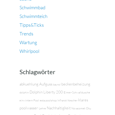
Schwimmbad
Schwimmteich
Tipps&Ticks
Trends
Wartung
Whirlpool
Schlagwörter
abkuehlung
Aufguss
beckenbeheizung
bayrol
Dolphin Liberty 200
dolphin
Eimer-Schwalldusche
klares
einwintern Pool
esta poolshop
Infrarot
Kescher
poolwasser
Nachhaltigkeit
Lehre
Novacomet
Oku