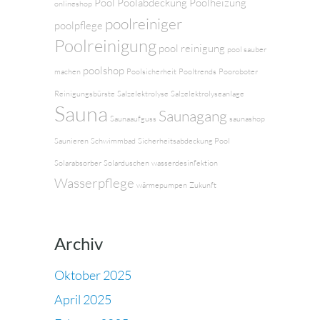
Pool
Poolabdeckung
Poolheizung
onlineshop
poolreiniger
poolpflege
Poolreinigung
pool reinigung
pool sauber
poolshop
machen
Poolsicherheit
Pooltrends
Pooroboter
Reinigungsbürste
Salzelektrolyse
Salzelektrolyseanlage
Sauna
Saunagang
Saunaaufguss
saunashop
Saunieren
Schwimmbad
Sicherheitsabdeckung Pool
Solarabsorber
Solarduschen
wasserdesinfektion
Wasserpflege
wärmepumpen
Zukunft
Archiv
Oktober 2025
April 2025