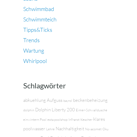
Schwimmbad
Schwimmteich
Tipps&Ticks
Trends
Wartung
Whirlpool
Schlagwörter
abkuehlung
Aufguss
beckenbeheizung
bayrol
Dolphin Liberty 200
dolphin
Eimer-Schwalldusche
klares
einwintern Pool
esta poolshop
Infrarot
Kescher
poolwasser
Nachhaltigkeit
Lehre
Novacomet
Oku