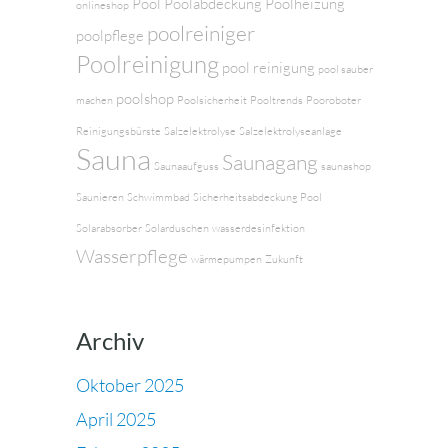
Pool
Poolabdeckung
Poolheizung
onlineshop
poolreiniger
poolpflege
Poolreinigung
pool reinigung
pool sauber
poolshop
machen
Poolsicherheit
Pooltrends
Pooroboter
Reinigungsbürste
Salzelektrolyse
Salzelektrolyseanlage
Sauna
Saunagang
Saunaaufguss
saunashop
Saunieren
Schwimmbad
Sicherheitsabdeckung Pool
Solarabsorber
Solarduschen
wasserdesinfektion
Wasserpflege
wärmepumpen
Zukunft
Archiv
Oktober 2025
April 2025