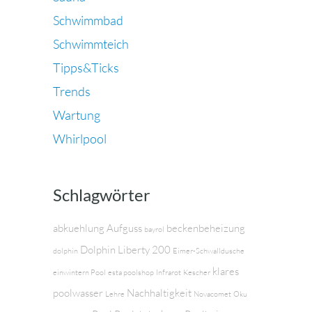
Schwimmbad
Schwimmteich
Tipps&Ticks
Trends
Wartung
Whirlpool
Schlagwörter
abkuehlung
Aufguss
beckenbeheizung
bayrol
Dolphin Liberty 200
dolphin
Eimer-Schwalldusche
klares
einwintern Pool
esta poolshop
Infrarot
Kescher
poolwasser
Nachhaltigkeit
Lehre
Novacomet
Oku