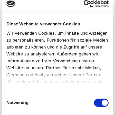
Event
Filtertechnik
Gewinner Ebay Award
Diese Webseite verwendet Cookies
Girlsday
Wir verwenden Cookies, um Inhalte und Anzeigen
Infrarot
zu personalisieren, Funktionen für soziale Medien
Sauna
anbieten zu können und die Zugriffe auf unsere
Website zu analysieren. Außerdem geben wir
Schwimmbad
Informationen zu Ihrer Verwendung unserer
Schwimmteich
Website an unsere Partner für soziale Medien,
Tipps&Ticks
Werbung und Analysen weiter. Unsere Partner
Trends
führen diese Informationen möglicherweise mit
weiteren Daten zusammen, die Sie ihnen
Wartung
bereitgestellt haben oder die sie im Rahmen Ihrer
Einwilligungsauswahl
Whirlpool
Nutzung der Dienste gesammelt haben.
Notwendig
Schlagwörter