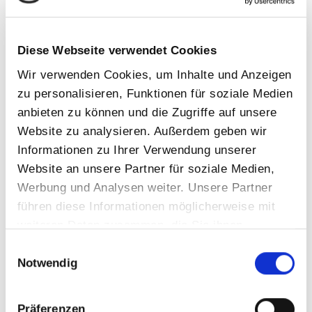
Gewinner Ebay Award
Girlsday
Diese Webseite verwendet Cookies
Infrarot
Wir verwenden Cookies, um Inhalte und Anzeigen
Sauna
zu personalisieren, Funktionen für soziale Medien
anbieten zu können und die Zugriffe auf unsere
Schwimmbad
Website zu analysieren. Außerdem geben wir
Schwimmteich
Informationen zu Ihrer Verwendung unserer
Tipps&Ticks
Website an unsere Partner für soziale Medien,
Trends
Werbung und Analysen weiter. Unsere Partner
führen diese Informationen möglicherweise mit
Wartung
weiteren Daten zusammen, die Sie ihnen
Whirlpool
bereitgestellt haben oder die sie im Rahmen Ihrer
Einwilligungsauswahl
Nutzung der Dienste gesammelt haben.
Notwendig
Schlagwörter
Präferenzen
abkuehlung
Aufguss
beckenbeheizung
Dolphin