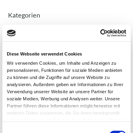
Kategorien
Allgemein
Event
Filtertechnik
Diese Webseite verwendet Cookies
Gewinner Ebay Award
Wir verwenden Cookies, um Inhalte und Anzeigen zu
Girlsday
personalisieren, Funktionen für soziale Medien anbieten
zu können und die Zugriffe auf unsere Website zu
Infrarot
analysieren. Außerdem geben wir Informationen zu Ihrer
Sauna
Verwendung unserer Website an unsere Partner für
Schwimmbad
soziale Medien, Werbung und Analysen weiter. Unsere
Partner führen diese Informationen möglicherweise mit
Schwimmteich
weiteren Daten zusammen, die Sie ihnen bereitgestellt
Tipps&Ticks
haben oder die sie im Rahmen Ihrer Nutzung der Dienste
gesammelt haben.
Trends
Einwilligungsauswahl