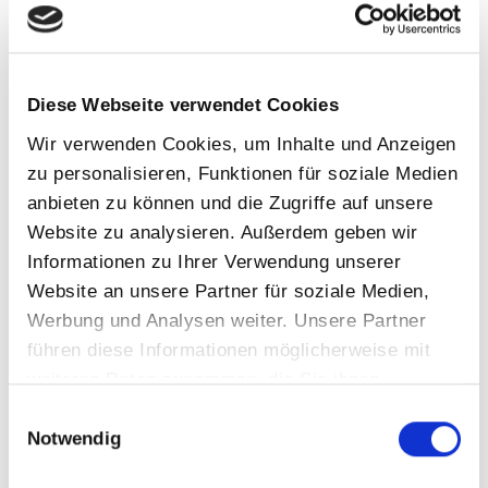
Event
Filtertechnik
Gewinner Ebay Award
Diese Webseite verwendet Cookies
Girlsday
Wir verwenden Cookies, um Inhalte und Anzeigen
Infrarot
zu personalisieren, Funktionen für soziale Medien
Sauna
anbieten zu können und die Zugriffe auf unsere
Website zu analysieren. Außerdem geben wir
Schwimmbad
Informationen zu Ihrer Verwendung unserer
Schwimmteich
Website an unsere Partner für soziale Medien,
Tipps&Ticks
Werbung und Analysen weiter. Unsere Partner
Trends
führen diese Informationen möglicherweise mit
weiteren Daten zusammen, die Sie ihnen
Wartung
bereitgestellt haben oder die sie im Rahmen Ihrer
Einwilligungsauswahl
Whirlpool
Nutzung der Dienste gesammelt haben.
Notwendig